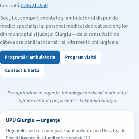
Centrală:
0246.211.550
.
Secțiile, compartimentele și ambulatoriul dispun de
medici specialiști și personal medical dedicat pacienților
din municipiul și județul Giurgiu — de la consultații de
câteva ore până la internări și intervenții chirurgicale.
Programări ambulatoriu
Program vizită
Contact & hartă
Promptitudine în urgențe, tehnologie medicală modernă și
îngrijire centrată pe pacient — la Spitalul Giurgiu.
UPU Giurgiu — urgențe
Urgențele medico-chirurgicale sunt preluate prin Unitatea de
Primiri Urgențe. În situații critice apelați 112.