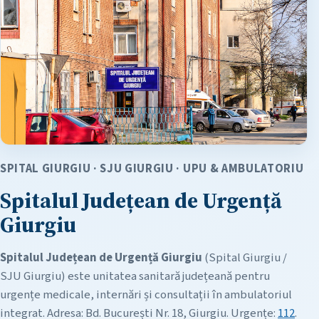
SPITAL GIURGIU · SJU GIURGIU · UPU & AMBULATORIU
Spitalul Județean de Urgență
Giurgiu
Spitalul Județean de Urgență Giurgiu
(Spital Giurgiu /
SJU Giurgiu) este unitatea sanitară județeană pentru
urgențe medicale, internări și consultații în ambulatoriul
integrat. Adresa: Bd. București Nr. 18, Giurgiu. Urgențe:
112
.