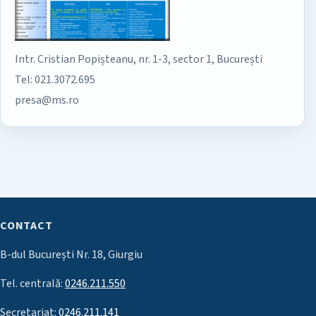
Intr. Cristian Popișteanu, nr. 1-3, sector 1, București
Tel: 021.3072.695
presa@ms.ro
CONTACT
B-dul București Nr. 18, Giurgiu
Tel. centrală:
0246.211.550
Secretariat:
0246.211.141