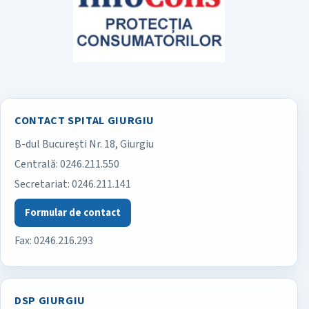
CONTACT SPITAL GIURGIU
B-dul București Nr. 18, Giurgiu
Spitalul Județean de Urgență Giurgiu
Centrală:
0246.211.550
Secretariat:
0246.211.141
Formular de contact
Fax: 0246.216.293
DSP GIURGIU