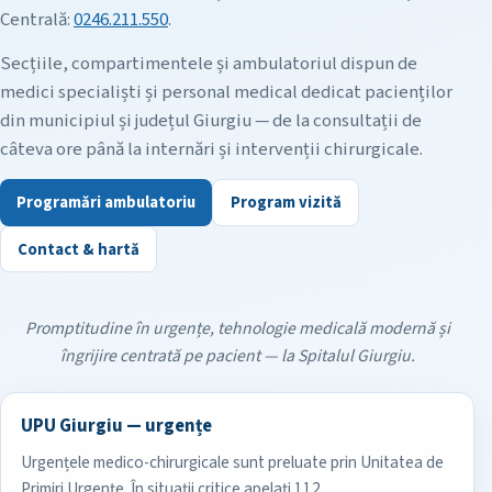
Centrală:
0246.211.550
.
Secțiile, compartimentele și ambulatoriul dispun de
medici specialiști și personal medical dedicat pacienților
din municipiul și județul Giurgiu — de la consultații de
câteva ore până la internări și intervenții chirurgicale.
Programări ambulatoriu
Program vizită
Contact & hartă
Promptitudine în urgențe, tehnologie medicală modernă și
îngrijire centrată pe pacient — la Spitalul Giurgiu.
UPU Giurgiu — urgențe
Urgențele medico-chirurgicale sunt preluate prin Unitatea de
Primiri Urgențe. În situații critice apelați 112.