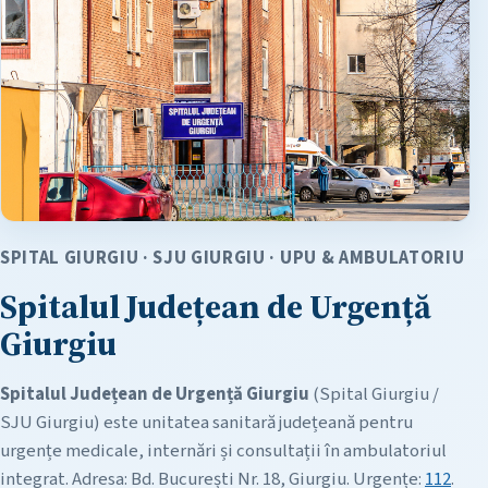
SPITAL GIURGIU · SJU GIURGIU · UPU & AMBULATORIU
Spitalul Județean de Urgență
Giurgiu
Spitalul Județean de Urgență Giurgiu
(Spital Giurgiu /
SJU Giurgiu) este unitatea sanitară județeană pentru
urgențe medicale, internări și consultații în ambulatoriul
integrat. Adresa: Bd. București Nr. 18, Giurgiu. Urgențe:
112
.