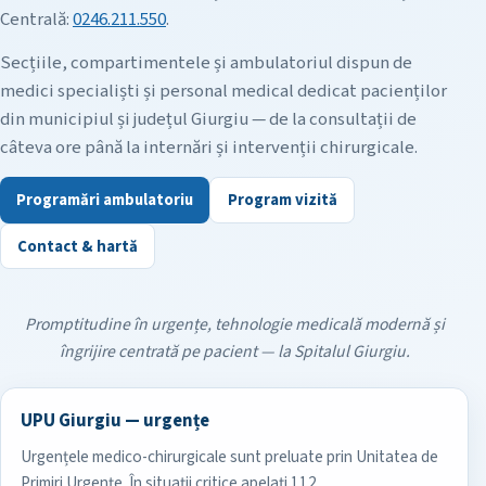
Centrală:
0246.211.550
.
Secțiile, compartimentele și ambulatoriul dispun de
medici specialiști și personal medical dedicat pacienților
din municipiul și județul Giurgiu — de la consultații de
câteva ore până la internări și intervenții chirurgicale.
Programări ambulatoriu
Program vizită
Contact & hartă
Promptitudine în urgențe, tehnologie medicală modernă și
îngrijire centrată pe pacient — la Spitalul Giurgiu.
UPU Giurgiu — urgențe
Urgențele medico-chirurgicale sunt preluate prin Unitatea de
Primiri Urgențe. În situații critice apelați 112.