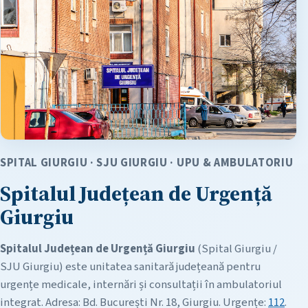
SPITAL GIURGIU · SJU GIURGIU · UPU & AMBULATORIU
Spitalul Județean de Urgență
Giurgiu
Spitalul Județean de Urgență Giurgiu
(Spital Giurgiu /
SJU Giurgiu) este unitatea sanitară județeană pentru
urgențe medicale, internări și consultații în ambulatoriul
integrat. Adresa: Bd. București Nr. 18, Giurgiu. Urgențe:
112
.