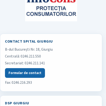
CONTACT SPITAL GIURGIU
B-dul București Nr. 18, Giurgiu
Spitalul Județean de Urgență Giurgiu
Centrală:
0246.211.550
Secretariat:
0246.211.141
Formular de contact
Fax: 0246.216.293
DSP GIURGIU