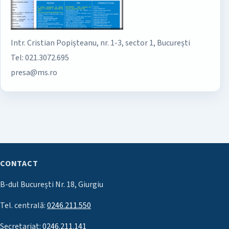
Intr. Cristian Popișteanu, nr. 1-3, sector 1, București
Tel: 021.3072.695
presa@ms.ro
CONTACT
B-dul București Nr. 18, Giurgiu
Tel. centrală:
0246.211.550
Secretariat:
0246.211.141