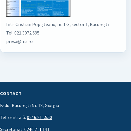
Intr. Cristian Popișteanu, nr. 1-3, sector 1, București
Tel: 021.3072.695
presa@ms.ro
CONTACT
B-dul București Nr. 18, Giurgiu
Tel. centrală:
0246.211.550
Secretariat:
0246.211.141