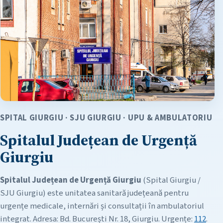
SPITAL GIURGIU · SJU GIURGIU · UPU & AMBULATORIU
Spitalul Județean de Urgență
Giurgiu
Spitalul Județean de Urgență Giurgiu
(Spital Giurgiu /
SJU Giurgiu) este unitatea sanitară județeană pentru
urgențe medicale, internări și consultații în ambulatoriul
integrat. Adresa: Bd. București Nr. 18, Giurgiu. Urgențe:
112
.