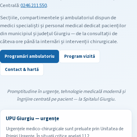
Centrală:
0246.211.550
.
Secțiile, compartimentele și ambulatoriul dispun de
medici specialiști și personal medical dedicat pacienților
din municipiul și județul Giurgiu — de la consultații de
câteva ore până la internări și intervenții chirurgicale.
Programări ambulatoriu
Program vizită
Contact & hartă
Promptitudine în urgențe, tehnologie medicală modernă și
îngrijire centrată pe pacient — la Spitalul Giurgiu.
UPU Giurgiu — urgențe
Urgențele medico-chirurgicale sunt preluate prin Unitatea de
Primiri Urgențe. În situații critice apelați 112.