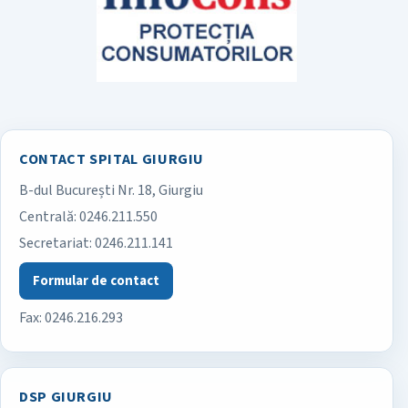
CONTACT SPITAL GIURGIU
B-dul București Nr. 18, Giurgiu
Spitalul Județean de Urgență Giurgiu
Centrală:
0246.211.550
Secretariat:
0246.211.141
Formular de contact
Fax: 0246.216.293
DSP GIURGIU