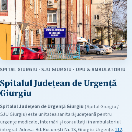
SPITAL GIURGIU · SJU GIURGIU · UPU & AMBULATORIU
Spitalul Județean de Urgență
Giurgiu
Spitalul Județean de Urgență Giurgiu
(Spital Giurgiu /
SJU Giurgiu) este unitatea sanitară județeană pentru
urgențe medicale, internări și consultații în ambulatoriul
integrat. Adresa: Bd. București Nr. 18, Giurgiu. Urgențe:
112
.