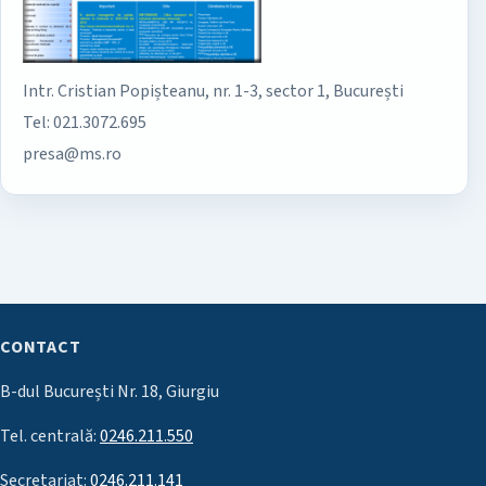
Intr. Cristian Popișteanu, nr. 1-3, sector 1, București
Tel: 021.3072.695
presa@ms.ro
CONTACT
B-dul București Nr. 18, Giurgiu
Tel. centrală:
0246.211.550
Secretariat:
0246.211.141