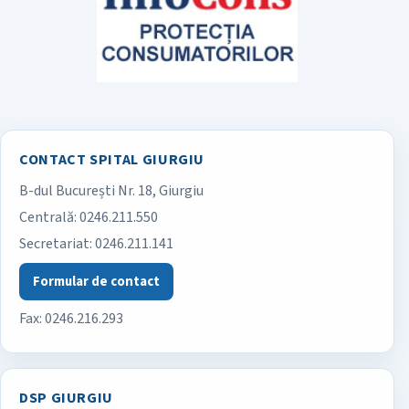
CONTACT SPITAL GIURGIU
B-dul București Nr. 18, Giurgiu
Spitalul Județean de Urgență Giurgiu
Centrală:
0246.211.550
Secretariat:
0246.211.141
Formular de contact
Fax: 0246.216.293
DSP GIURGIU