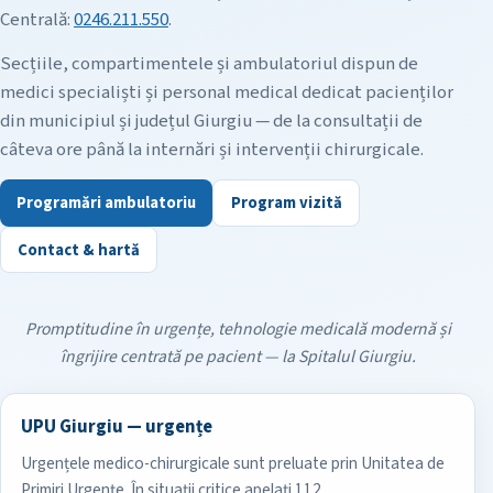
Centrală:
0246.211.550
.
Secțiile, compartimentele și ambulatoriul dispun de
medici specialiști și personal medical dedicat pacienților
din municipiul și județul Giurgiu — de la consultații de
câteva ore până la internări și intervenții chirurgicale.
Programări ambulatoriu
Program vizită
Contact & hartă
Promptitudine în urgențe, tehnologie medicală modernă și
îngrijire centrată pe pacient — la Spitalul Giurgiu.
UPU Giurgiu — urgențe
Urgențele medico-chirurgicale sunt preluate prin Unitatea de
Primiri Urgențe. În situații critice apelați 112.