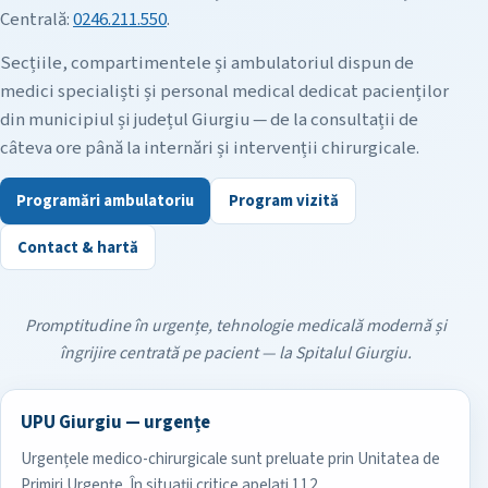
Centrală:
0246.211.550
.
Secțiile, compartimentele și ambulatoriul dispun de
medici specialiști și personal medical dedicat pacienților
din municipiul și județul Giurgiu — de la consultații de
câteva ore până la internări și intervenții chirurgicale.
Programări ambulatoriu
Program vizită
Contact & hartă
Promptitudine în urgențe, tehnologie medicală modernă și
îngrijire centrată pe pacient — la Spitalul Giurgiu.
UPU Giurgiu — urgențe
Urgențele medico-chirurgicale sunt preluate prin Unitatea de
Primiri Urgențe. În situații critice apelați 112.