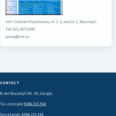
Intr. Cristian Popișteanu, nr. 1-3, sector 1, București
Tel: 021.3072.695
presa@ms.ro
CONTACT
B-dul București Nr. 18, Giurgiu
Tel. centrală:
0246.211.550
Secretariat:
0246.211.141