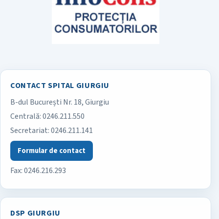
CONTACT SPITAL GIURGIU
B-dul București Nr. 18, Giurgiu
Spitalul Județean de Urgență Giurgiu
Centrală:
0246.211.550
Secretariat:
0246.211.141
Formular de contact
Fax: 0246.216.293
DSP GIURGIU