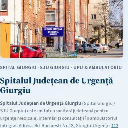
SPITAL GIURGIU · SJU GIURGIU · UPU & AMBULATORIU
Spitalul Județean de Urgență
Giurgiu
Spitalul Județean de Urgență Giurgiu
(Spital Giurgiu /
SJU Giurgiu) este unitatea sanitară județeană pentru
urgențe medicale, internări și consultații în ambulatoriul
integrat. Adresa: Bd. București Nr. 18, Giurgiu. Urgențe:
112
.