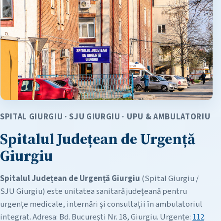
SPITAL GIURGIU · SJU GIURGIU · UPU & AMBULATORIU
Spitalul Județean de Urgență
Giurgiu
Spitalul Județean de Urgență Giurgiu
(Spital Giurgiu /
SJU Giurgiu) este unitatea sanitară județeană pentru
urgențe medicale, internări și consultații în ambulatoriul
integrat. Adresa: Bd. București Nr. 18, Giurgiu. Urgențe:
112
.