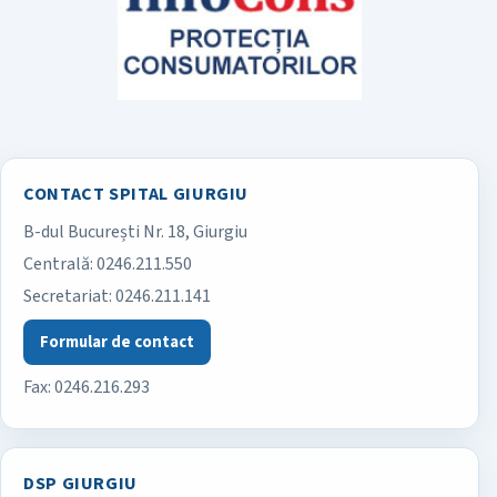
CONTACT SPITAL GIURGIU
B-dul București Nr. 18, Giurgiu
Spitalul Județean de Urgență Giurgiu
Centrală:
0246.211.550
Secretariat:
0246.211.141
Formular de contact
Fax: 0246.216.293
DSP GIURGIU