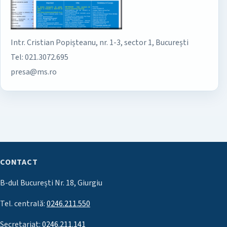
Intr. Cristian Popișteanu, nr. 1-3, sector 1, București
Tel: 021.3072.695
presa@ms.ro
CONTACT
B-dul București Nr. 18, Giurgiu
Tel. centrală:
0246.211.550
Secretariat:
0246.211.141