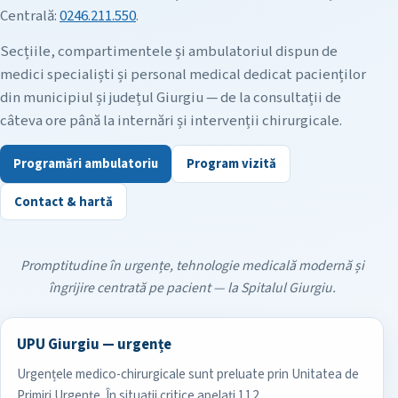
Centrală:
0246.211.550
.
Secțiile, compartimentele și ambulatoriul dispun de
medici specialiști și personal medical dedicat pacienților
din municipiul și județul Giurgiu — de la consultații de
câteva ore până la internări și intervenții chirurgicale.
Programări ambulatoriu
Program vizită
Contact & hartă
Promptitudine în urgențe, tehnologie medicală modernă și
îngrijire centrată pe pacient — la Spitalul Giurgiu.
UPU Giurgiu — urgențe
Urgențele medico-chirurgicale sunt preluate prin Unitatea de
Primiri Urgențe. În situații critice apelați 112.